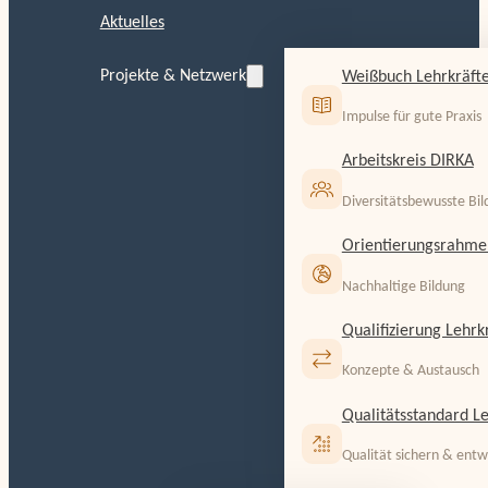
Aktuelles
Projekte & Netzwerk
Weißbuch Lehrkräfte
Impulse für gute Praxis
Arbeitskreis DIRKA
Diversitätsbewusste Bi
Orientierungsrahme
Nachhaltige Bildung
Qualifizierung Lehrk
Konzepte & Austausch
Qualitätsstandard Le
Qualität sichern & entw