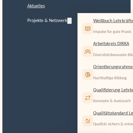
Aktuelles
Projekte & Netzwerk
Weißbuch Lehrkräfte
Impulse für gute Praxis
Arbeitskreis DIRKA
Diversitätsbewusste Bi
Orientierungsrahme
Nachhaltige Bildung
Qualifizierung Lehrk
Konzepte & Austausch
Qualitätsstandard Le
Qualität sichern & entw