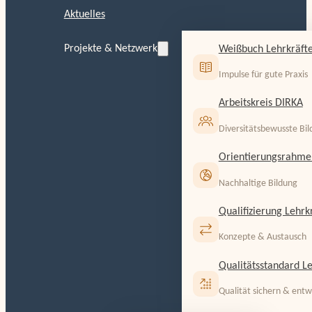
Aktuelles
Projekte & Netzwerk
Weißbuch Lehrkräfte
Impulse für gute Praxis
Arbeitskreis DIRKA
Diversitätsbewusste Bi
Orientierungsrahme
Nachhaltige Bildung
Qualifizierung Lehrk
Konzepte & Austausch
Qualitätsstandard Le
Qualität sichern & entw