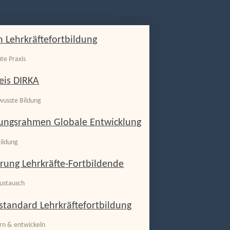
 Lehrkräftefortbildung
ute Praxis
eis DIRKA
wusste Bildung
rungsrahmen Globale Entwicklung
ildung
erung Lehrkräfte-Fortbildende
ustausch
standard Lehrkräftefortbildung
ern & entwickeln