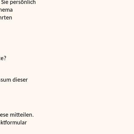
Sie persönlich
Thema
hrten
te?
ssum dieser
ese mitteilen.
aktformular