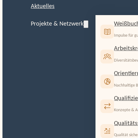
Aktuelles
Weißbuch
Projekte & Netzwerk
Impulse für g
Arbeitskr
Diversitätsbe
Orientie
Nachhaltige B
Qualifizi
Konzepte & A
Qualitäts
Qualität sich