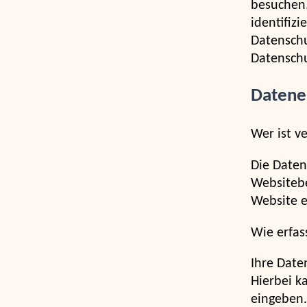
besuchen.
identifiz
Datenschu
Datenschu
Datene
Wer ist v
Die Daten
Websitebe
Website 
Wie erfas
Ihre Date
Hierbei k
eingeben.