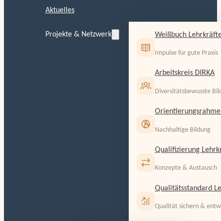
Aktuelles
Projekte & Netzwerk
Weißbuch Lehrkräfte
Impulse für gute Praxis
Arbeitskreis DIRKA
Diversitätsbewusste Bi
Orientierungsrahme
Nachhaltige Bildung
Qualifizierung Lehrk
Konzepte & Austausch
Qualitätsstandard Le
Qualität sichern & entw