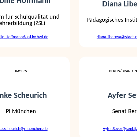
bille Hoffmann
Diana Lib
m für Schulqualität und
Pädagogisches Insti
ehrerbildung (ZSL)
ille.Hoffmann@zsl.kv.bwl.de
diana.liberova@stadt.
BAYERN
BERLIN/BRANDE
mke Scheurich
Ayfer Se
PI München
Senat Ber
ke.scheurich@muenchen.de
Ayfer.Sever@senbjf.