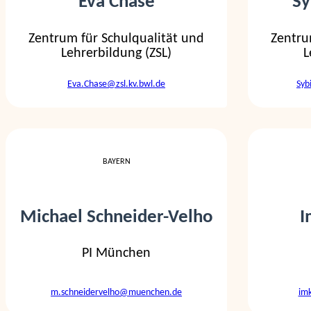
Eva Chase
Sy
Zentrum für Schulqualität und
Zentru
Lehrerbildung (ZSL)
L
Eva.Chase@zsl.kv.bwl.de
Syb
BAYERN
Michael Schneider-Velho
I
PI München
m.schneidervelho@muenchen.de
im