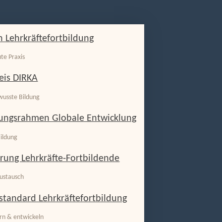
 Lehrkräftefortbildung
ute Praxis
eis DIRKA
wusste Bildung
rungsrahmen Globale Entwicklung
ildung
erung Lehrkräfte-Fortbildende
ustausch
standard Lehrkräftefortbildung
ern & entwickeln