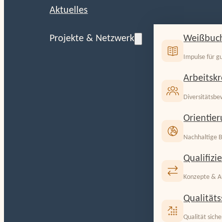
Aktuelles
Weißbuch
Projekte & Netzwerk
Impulse für g
Arbeitskr
Diversitätsbe
Orientie
Nachhaltige B
Qualifizi
Konzepte & A
Qualitäts
Qualität sich