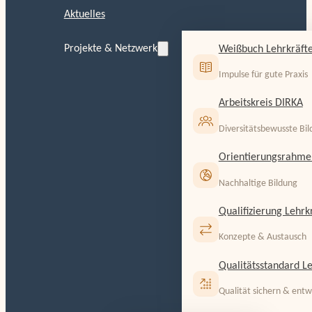
Aktuelles
Projekte & Netzwerk
Weißbuch Lehrkräfte
Impulse für gute Praxis
Arbeitskreis DIRKA
Diversitätsbewusste Bi
Orientierungsrahme
Nachhaltige Bildung
Qualifizierung Lehrk
Konzepte & Austausch
Qualitätsstandard Le
Qualität sichern & entw