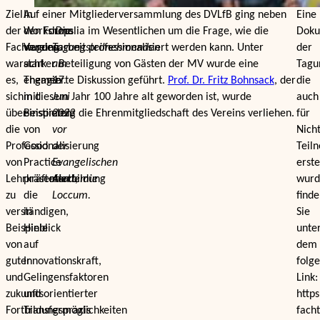
Ziel
In
Auf einer Mitgliederversammlung des DVLfB ging neben
Eine
der
Workshops
den Formalia im Wesentlichen um die Frage, wie die
Die
Doku
Fachtagung
wurden
Vereinsarbeit professionalisiert werden kann. Unter
Tagungsteilnehmenden
der
war
acht
starker Beteiligung von Gästen der MV wurde eine
am
Tagu
es,
Themen
engagierte Diskussion geführt.
17.
Prof. Dr. Fritz Bohnsack
, der
die
sich
mit
in diesem Jahr 100 Jahre alt geworden ist, wurde
Juni
auch
über
Beispielen
einstimmig die Ehrenmitgliedschaft des Vereins verliehen.
2023
für
die
von
vor
Nicht
Professionalisierung
Good
der
Teil
von
Practice
Evangelischen
erste
Lehrkräftefortbildung
präsentiert,
Akademie
wurd
zu
die
Loccum.
find
verständigen,
in
Sie
Beispiele
Hinblick
unte
von
auf
dem
guter
Innovationskraft,
folg
und
Gelingensfaktoren
Link:
zukunftsorientierter
und
http
Fortbildungspraxis
Transfermöglichkeiten
fach