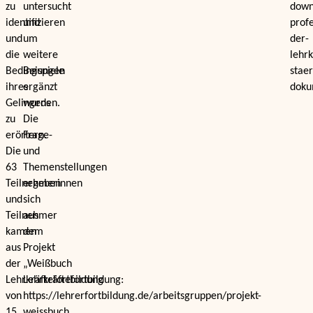
zu
untersucht
down
identifizieren
und
profe
und
um
der-
die
weitere
lehrk
Bedingungen
Beispiele
stae
ihres
ergänzt
doku
Gelingens
wurden.
zu
Die
erörtern.
Frage-
Die
und
63
Themenstellungen
Teilnehmerinnen
ergeben
und
sich
Teilnehmer
aus
kamen
dem
aus
Projekt
der
„Weißbuch
Lehrkräftefortbildung
Lehrkräftefortbildung:
von
https://lehrerfortbildung.de/arbeitsgruppen/projekt-
15
weissbuch.