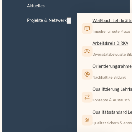
Aktuelles
Projekte & Netzwerk
Weißbuch Lehrkräfte
Impulse für gute Praxis
Arbeitskreis DIRKA
Diversitätsbewusste Bi
Orientierungsrahme
Nachhaltige Bildung
Qualifizierung Lehrk
Konzepte & Austausch
Qualitätsstandard Le
Qualität sichern & entw