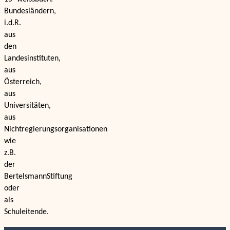
Bundesländern,
i.d.R.
aus
den
Landesinstituten,
aus
Österreich,
aus
Universitäten,
aus
Nichtregierungsorganisationen
wie
z.B.
der
BertelsmannStiftung
oder
als
Schuleitende.